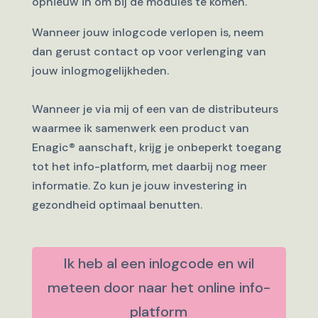
opnieuw in om bij de modules te komen.
Wanneer jouw inlogcode verlopen is, neem
dan gerust contact op voor verlenging van
jouw inlogmogelijkheden.
Wanneer je via mij of een van de distributeurs
waarmee ik samenwerk een product van
Enagic
®
aanschaft, krijg je onbeperkt toegang
tot het info-platform, met daarbij nog meer
informatie. Zo kun je jouw investering in
gezondheid optimaal benutten.
Ik heb al een inlogcode en wil
meteen door naar het online info-
platform