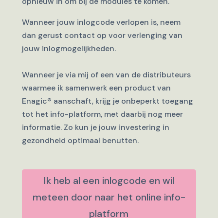
opnieuw in om bij de modules te komen.
Wanneer jouw inlogcode verlopen is, neem
dan gerust contact op voor verlenging van
jouw inlogmogelijkheden.
Wanneer je via mij of een van de distributeurs
waarmee ik samenwerk een product van
Enagic
®
aanschaft, krijg je onbeperkt toegang
tot het info-platform, met daarbij nog meer
informatie. Zo kun je jouw investering in
gezondheid optimaal benutten.
Ik heb al een inlogcode en wil
meteen door naar het online info-
platform