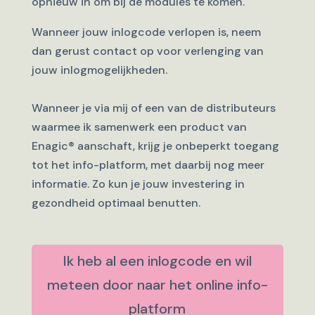
opnieuw in om bij de modules te komen.
Wanneer jouw inlogcode verlopen is, neem
dan gerust contact op voor verlenging van
jouw inlogmogelijkheden.
Wanneer je via mij of een van de distributeurs
waarmee ik samenwerk een product van
Enagic
®
aanschaft, krijg je onbeperkt toegang
tot het info-platform, met daarbij nog meer
informatie. Zo kun je jouw investering in
gezondheid optimaal benutten.
Ik heb al een inlogcode en wil
meteen door naar het online info-
platform