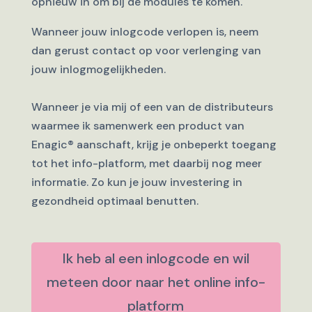
opnieuw in om bij de modules te komen.
Wanneer jouw inlogcode verlopen is, neem
dan gerust contact op voor verlenging van
jouw inlogmogelijkheden.
Wanneer je via mij of een van de distributeurs
waarmee ik samenwerk een product van
Enagic
®
aanschaft, krijg je onbeperkt toegang
tot het info-platform, met daarbij nog meer
informatie. Zo kun je jouw investering in
gezondheid optimaal benutten.
Ik heb al een inlogcode en wil
meteen door naar het online info-
platform