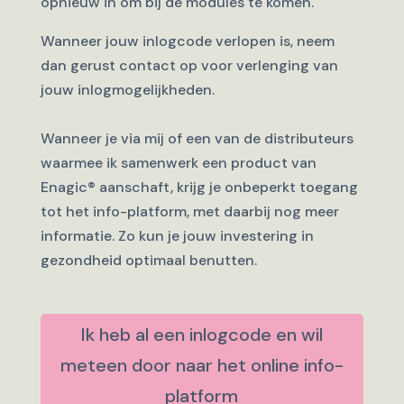
opnieuw in om bij de modules te komen.
Wanneer jouw inlogcode verlopen is, neem
dan gerust contact op voor verlenging van
jouw inlogmogelijkheden.
Wanneer je via mij of een van de distributeurs
waarmee ik samenwerk een product van
Enagic
®
aanschaft, krijg je onbeperkt toegang
tot het info-platform, met daarbij nog meer
informatie. Zo kun je jouw investering in
gezondheid optimaal benutten.
Ik heb al een inlogcode en wil
meteen door naar het online info-
platform