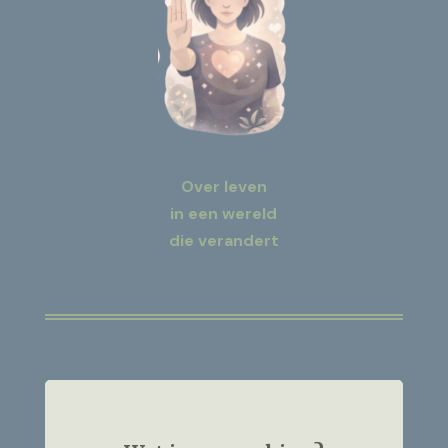
Over leven
in een wereld
die verandert