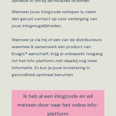
opnieuw in om bij de modules te komen.
Wanneer jouw inlogcode verlopen is, neem
dan gerust contact op voor verlenging van
jouw inlogmogelijkheden.
Wanneer je via mij of een van de distributeurs
waarmee ik samenwerk een product van
Enagic
®
aanschaft, krijg je onbeperkt toegang
tot het info-platform, met daarbij nog meer
informatie. Zo kun je jouw investering in
gezondheid optimaal benutten.
Ik heb al een inlogcode en wil
meteen door naar het online info-
platform