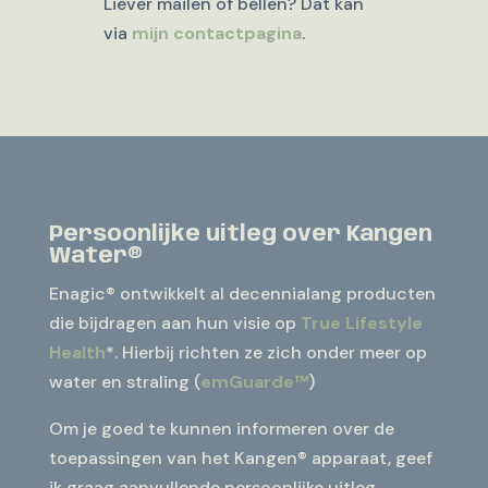
Liever mailen of bellen? Dat kan
via
mijn contactpagina
.
Persoonlijke uitleg over Kangen
Water®
Enagic®
ontwikkelt al decennialang producten
die bijdragen aan hun visie op
True Lifestyle
Health
*. Hierbij richten ze zich onder meer op
water en straling (
emGuarde™
)
Om je goed te kunnen informeren over de
toepassingen van het Kangen® apparaat, geef
ik graag aanvullende persoonlijke uitleg.