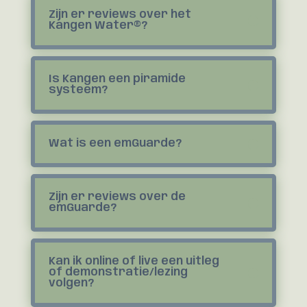
Zijn er reviews over het
Kangen Water®?
Is Kangen een piramide
systeem?
Wat is een emGuarde?
Zijn er reviews over de
emGuarde?
Kan ik online of live een uitleg
of demonstratie/lezing
volgen?