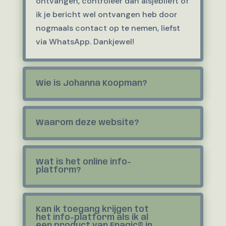
ontvangen, controleer dan alsjeblieft of
ik je bericht wel ontvangen heb door
nogmaals contact op te nemen, liefst
via WhatsApp. Dankjewel!
Wie is Johanna Koopman?
Waarom deze website?
Wat is het online info-
platform?
Kan ik toegang krijgen tot
het info-platform als ik al
een product van Enagic® in