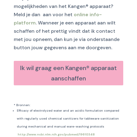
mogelijkheden van het Kangen® apparaat?
Meld je dan aan voor het
online info-
platform
. Wanneer je een apparaat aan wilt
schaffen of het prettig vindt dat ik contact
met jou opneem, dan kun je via onderstaande
button jouw gegevens aan me doorgeven.
Ik wil graag een Kangen® apparaat
aanschaffen
* Bronnen:
Efficacy of electrolyzed water and an acidic formulation compared
with regularly used chemical sanitizers for tableware sanitization
during mechanical and manual ware-washing protocols
http://www.ncbi.nlm.nih.gov/pubmed/19610348