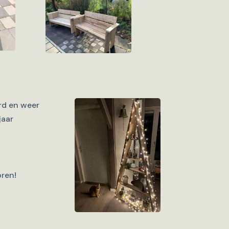
rd en weer
jaar
oren!