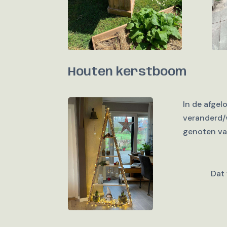
Houten kerstboom
In de afgel
veranderd/
genoten va
Dat 