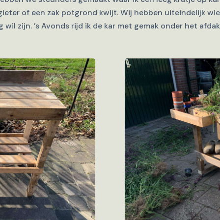
gieter of een zak potgrond kwijt. Wij hebben uiteindelijk w
g wil zijn. ’s Avonds rijd ik de kar met gemak onder het afdak