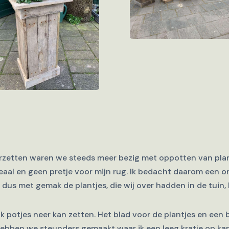
rzetten waren we steeds meer bezig met oppotten van plant
deaal en geen pretje voor mijn rug. Ik bedacht daarom een
k dus met gemak de plantjes, die wij over hadden in de tuin,
k potjes neer kan zetten. Het blad voor de plantjes en een b
bben we steunders gemaakt waar ik een leeg kratje op kan 