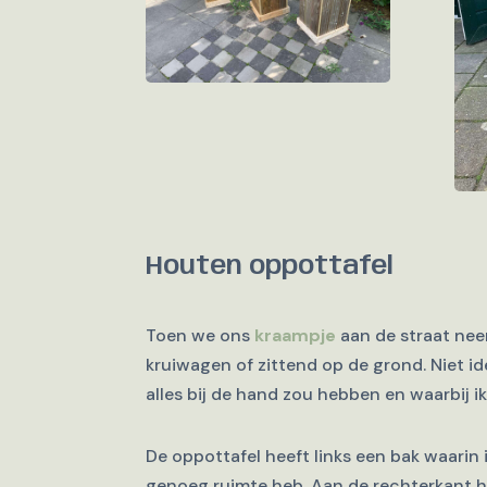
Houten oppottafel
Toen we ons
kraampje
aan de straat nee
kruiwagen of zittend op de grond. Niet i
alles bij de hand zou hebben en waarbij i
De oppottafel heeft links een bak waarin i
genoeg ruimte heb. Aan de rechterkant he