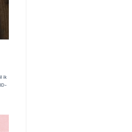
l ik
ID-