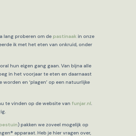
 na lang proberen om de
pastinaak
in onze
rde ik met het eten van onkruid, onder
ooral hun eigen gang gaan. Van bijna alle
oeg in het voorjaar te eten en daarnaast
te worden en ‘plagen’ op een natuurlijke
n nu te vinden op de website van
funjar.nl
.
ig.
moestuin
) pakken we zoveel mogelijk op
ngen® apparaat. Heb je hier vragen over,