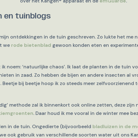
over het Kangen® apparaat en de
emGuarde
.
 en tuinblogs
 mijn ontdekkingen in de tuin geschreven. Zo lukte het me
at we
rode bietenblad
gewoon konden eten en experimentee
k noem: ‘natuurlijke chaos’. Ik laat de planten in de tuin v
hieten in zaad. Zo hebben de bijen en andere insecten al vr
. Beetje bij beetje hoop ik zo steeds meer zelfvoorzienend 
dig’ methode zal ik binnenkort ook online zetten, deze zij
kiemgroenten
. Daar houd ik me vooral in de winter mee bez
en in de tuin. Ongedierte (bijvoorbeeld
bladluizen in de 
 we ook gebruik van verschillende soorten water uit ons Ka