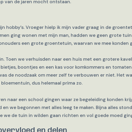
oop van de jaren mocht ontstaan.
ijn hobby’s. Vroeger hielp ik mijn vader graag in de groente
 samen ging wonen met mijn man, hadden we geen grote tuin
onouders een grote groentetuin, waarvan we mee konden g
n. Toen we verhuisden naar een huis met een grotere kavel
t bietjes, boontjes en een kas voor komkommers en tomate
was de noodzaak om meer zelf te verbouwen er niet. Het wa
 bloementuin, dus helemaal prima zo.
ren naar een school gingen waar ze begeleiding konden kr
d en we begonnen met alles leeg te maken. Bijna alles stond
we de tuin in wilden gaan richten en vol goede moed gin
 overvloed en delen