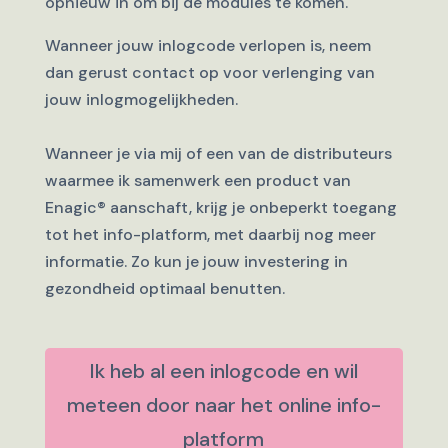
opnieuw in om bij de modules te komen.
Wanneer jouw inlogcode verlopen is, neem
dan gerust contact op voor verlenging van
jouw inlogmogelijkheden.
Wanneer je via mij of een van de distributeurs
waarmee ik samenwerk een product van
Enagic
®
aanschaft, krijg je onbeperkt toegang
tot het info-platform, met daarbij nog meer
informatie. Zo kun je jouw investering in
gezondheid optimaal benutten.
Ik heb al een inlogcode en wil
meteen door naar het online info-
platform