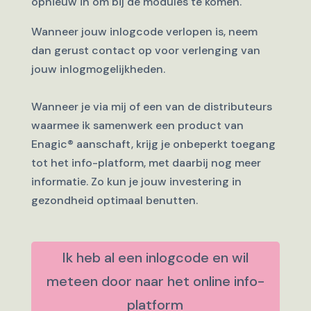
opnieuw in om bij de modules te komen.
Wanneer jouw inlogcode verlopen is, neem
dan gerust contact op voor verlenging van
jouw inlogmogelijkheden.
Wanneer je via mij of een van de distributeurs
waarmee ik samenwerk een product van
Enagic
®
aanschaft, krijg je onbeperkt toegang
tot het info-platform, met daarbij nog meer
informatie. Zo kun je jouw investering in
gezondheid optimaal benutten.
Ik heb al een inlogcode en wil
meteen door naar het online info-
platform