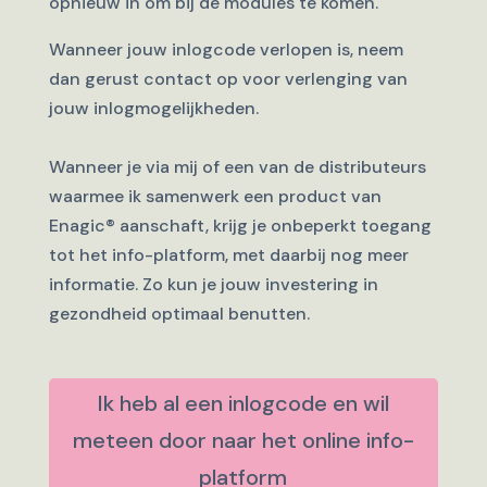
opnieuw in om bij de modules te komen.
Wanneer jouw inlogcode verlopen is, neem
dan gerust contact op voor verlenging van
jouw inlogmogelijkheden.
Wanneer je via mij of een van de distributeurs
waarmee ik samenwerk een product van
Enagic
®
aanschaft, krijg je onbeperkt toegang
tot het info-platform, met daarbij nog meer
informatie. Zo kun je jouw investering in
gezondheid optimaal benutten.
Ik heb al een inlogcode en wil
meteen door naar het online info-
platform