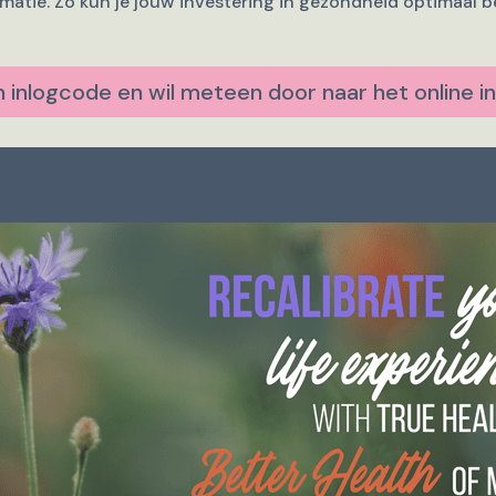
rmatie. Zo kun je jouw investering in gezondheid optimaal 
en inlogcode en wil meteen door naar het online i