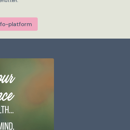
benutten.
nfo-platform