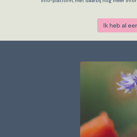
info-platform, met daarbij nog meer info
Ik heb al e