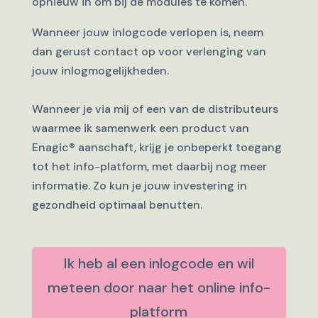
opnieuw in om bij de modules te komen.
Wanneer jouw inlogcode verlopen is, neem
dan gerust contact op voor verlenging van
jouw inlogmogelijkheden.
Wanneer je via mij of een van de distributeurs
waarmee ik samenwerk een product van
Enagic
®
aanschaft, krijg je onbeperkt toegang
tot het info-platform, met daarbij nog meer
informatie. Zo kun je jouw investering in
gezondheid optimaal benutten.
Ik heb al een inlogcode en wil
meteen door naar het online info-
platform