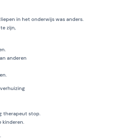
liepen in het onderwijs was anders.
e zijn,
en.
van anderen
en.
 verhuizing
g therapeut stop.
 kinderen.
.