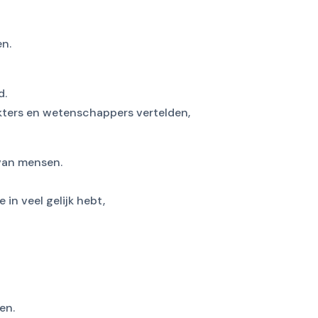
en.
d.
ters en wetenschappers vertelden,
 van mensen.
in veel gelijk hebt,
en.