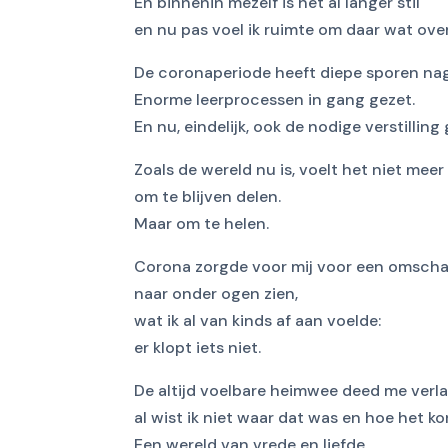
En binnenin mezelf is het al langer stil
en nu pas voel ik ruimte om daar wat over
De coronaperiode heeft diepe sporen nag
Enorme leerprocessen in gang gezet.
En nu, eindelijk, ook de nodige verstilling
Zoals de wereld nu is, voelt het niet meer 
om te blijven delen.
Maar om te helen.
Corona zorgde voor mij voor een omscha
naar onder ogen zien,
wat ik al van kinds af aan voelde:
er klopt iets niet.
De altijd voelbare heimwee deed me verla
al wist ik niet waar dat was en hoe het ko
Een wereld van vrede en liefde,