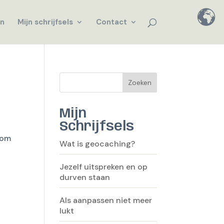
en
Mijn schrijfsels
Contact
Zoeken
Mijn
Schrijfsels
kom
Wat is geocaching?
Jezelf uitspreken en op
durven staan
Als aanpassen niet meer
lukt