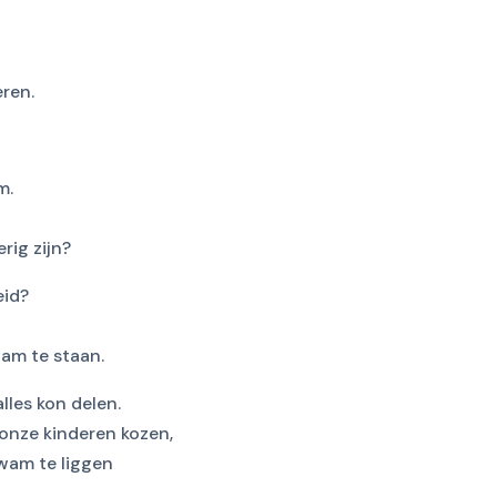
ren.
m.
rig zijn?
eid?
wam te staan.
lles kon delen.
onze kinderen kozen,
kwam te liggen