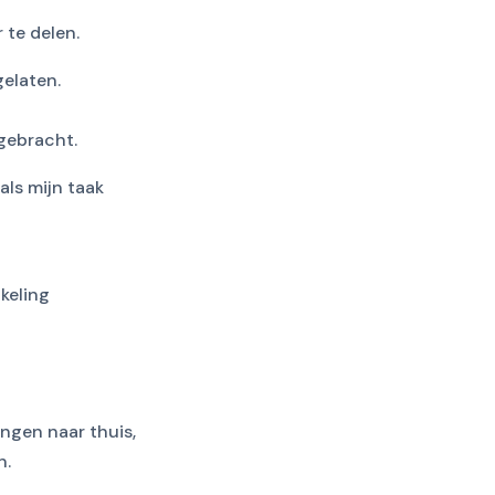
 te delen.
elaten.
 gebracht.
als mijn taak
keling
ngen naar thuis,
n.