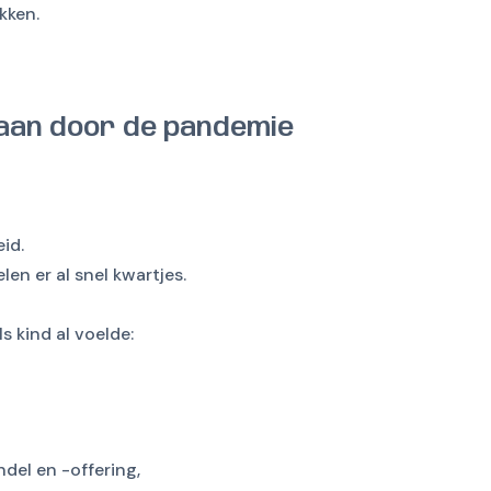
kken.
taan door de pandemie
id.
en er al snel kwartjes.
ls kind al voelde:
ndel en -offering,