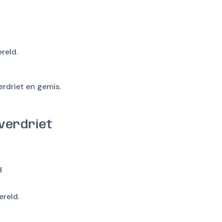
reld.
rdriet en gemis.
 verdriet
d
ereld.