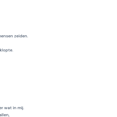
 mensen zeiden.
klopte.
 wat in mij.
llen,