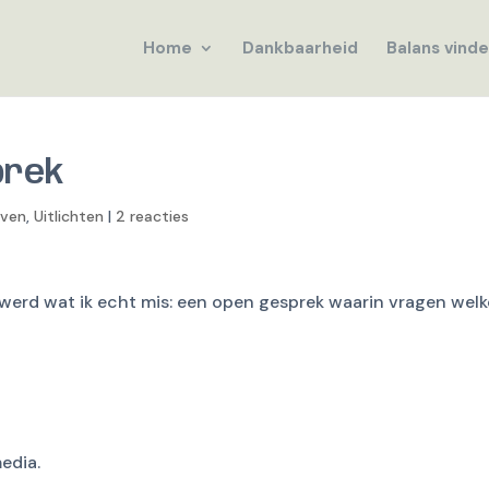
Home
Dankbaarheid
Balans vind
prek
even
,
Uitlichten
|
2 reacties
me werd wat ik echt mis: een open gesprek waarin vragen wel
media.