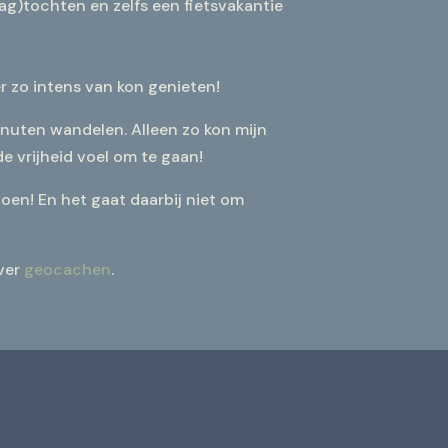
dag)tochten en zelfs een fietsvakantie
r zo intens van kon genieten!
inuten wandelen. Alleen zo kon mijn
e vrijheid voel om te gaan!
 doen! En het gaat daarbij niet om
over
geocachen
.