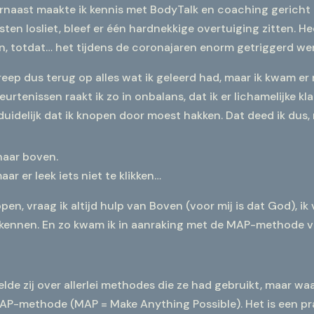
rnaast maakte ik kennis met BodyTalk en coaching gericht o
ten losliet, bleef er één hardnekkige overtuiging zitten. He
n, totdat… het tijdens de coronajaren enorm getriggerd we
greep dus terug op alles wat ik geleerd had, maar ik kwam e
eurtenissen raakt ik zo in onbalans, dat ik er lichamelijke 
 duidelijk dat ik knopen door moest hakken. Dat deed ik d
naar boven.
r er leek iets niet te klikken…
pen, vraag ik altijd hulp van Boven (voor mij is dat God), i
rkennen. En zo kwam ik in aanraking met de MAP-methode va
lde zij over allerlei methodes die ze had gebruikt, maar waa
MAP-methode (MAP = Make Anything Possible). Het is een p