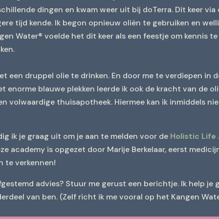
chillende dingen en kwam weer uit bij doTerra. Dit keer via c
gere tijd kende. Ik begon opnieuw oliën te gebruiken en wel
gen Water® voelde het dit keer als een feestje om kennis te
ken.
et een druppel olie te drinken. En door me te verdiepen in d
met enorme blauwe plekken leerde ik ook de kracht van de ol
t een volwaardige thuisapotheek. Hiermee kan ik inmiddels ni
dig ik je graag uit om je aan te melden voor de
Holistic Li
e academy is opgezet door Marije Berkelaar, eerst medicijnv
n te verkennen!
 afgestemd advies? Stuur me gerust een berichtje. Ik help je
erdeel van ben. (Zelf richt ik me vooral op het Kangen Water