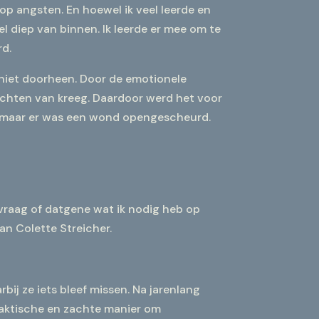
p angsten. En hoewel ik veel leerde en
el diep van binnen. Ik leerde er mee om te
rd.
r niet doorheen. Door de emotionele
klachten van kreeg. Daardoor werd het voor
us, maar er was een wond opengescheurd.
k vraag of datgene wat ik nodig heb op
n Colette Streicher.
rbij ze iets bleef missen. Na jarenlang
raktische en zachte manier om