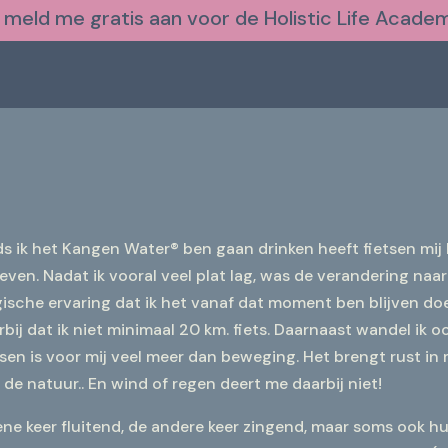
k meld me gratis aan voor de Holistic Life Acade
ds ik het Kangen Water® ben gaan drinken heeft fietsen mij 
even. Nadat ik vooral veel plat lag, was de verandering naa
ische ervaring dat ik het vanaf dat moment ben blijven do
bij dat ik niet minimaal 20 km. fiets. Daarnaast wandel ik oo
sen is voor mij veel meer dan beweging. Het brengt rust in m
de natuur.. En wind of regen deert me daarbij niet!
ene keer fluitend, de andere keer zingend, maar soms ook hui