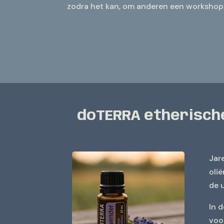
zodra het kan, om anderen een workshop
doTERRA etherische
Jare
olië
de 
In 
voo