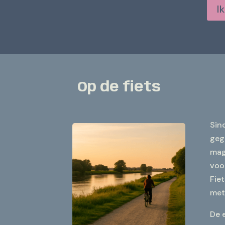
I
Op de fiets
Sin
geg
mag
voor
Fiet
met 
De 