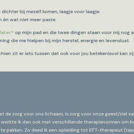
chter bij mezelf komen, laagje voor laagje.
en én wat niet meer paste.
Water®
op mijn pad en die twee dingen staan voor mij nog al
g die me hielpen bij mijn herstel, energie en levenslust.
schien zit er iets tussen dat ook voor jou betekenisvol kan zij
st de zorg voor ons lichaam, is zorg voor onze geest/ziel va
 werkte ik dan ook met verschillende therapievormen om 
 te pakken. Zo deed ik een opleiding tot EFT-therapeut (tapp