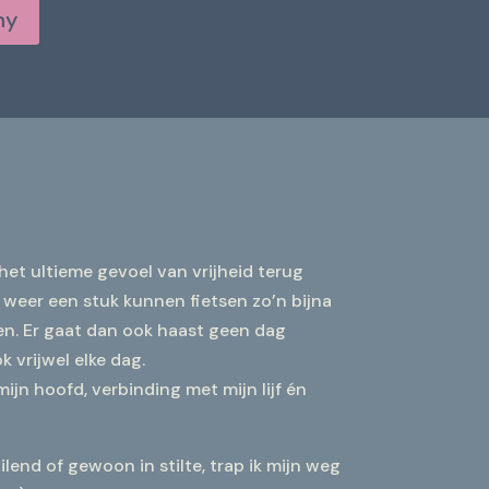
my
het ultieme gevoel van vrijheid terug
r weer een stuk kunnen fietsen zo’n bijna
en. Er gaat dan ook haast geen dag
k vrijwel elke dag.
ijn hoofd, verbinding met mijn lijf én
lend of gewoon in stilte, trap ik mijn weg