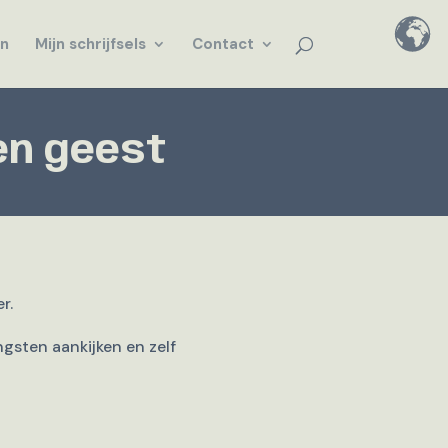
en
Mijn schrijfsels
Contact
en geest
r.
ngsten aankijken en zelf