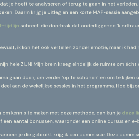
at je hoeft te analyseren of terug te gaan in het verleden
oeken. Daarin krijg je uitleg en een korte MAP-sessie aange
-tijdlijn
schreef: die doorbrak dat onderliggende ‘kindtrauma
 bewust, ik kon het ook vertellen zonder emotie, maar ik had
jn hele ZIJN! Mijn brein kreeg eindelijk de ruimte om écht 
ma gaan doen, om verder ‘op te schonen’ en om te kijken of 
deel aan de wekelijkse sessies in het programma. Hoe bijz
n om kennis te maken met deze methode, dan kun je
deze l
ief een aantal bonussen, waaronder een online cursus en e-bo
en wanneer je die gebruikt krijg ik een commissie. Deze commiss