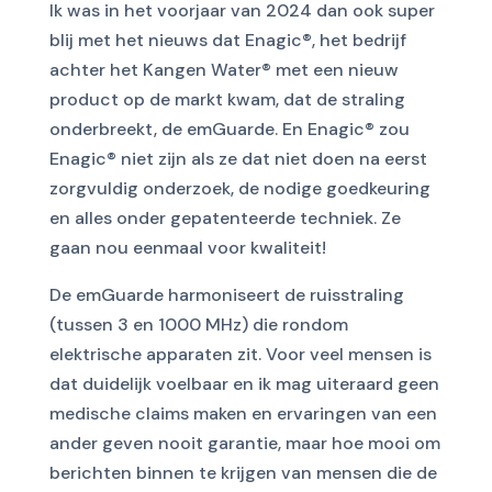
I
k was in het voorjaar van 2024 dan ook
super
blij met het nieuws dat
En
a
gic®, het bedrijf
achter het Kangen Water®
met een nieuw
product op de markt kwam, dat de straling
onderbreekt
, de
emGuarde
.
En En
a
gic® zou
Enagic® niet zijn als ze dat niet doen na eerst
zorgvuldig onderzoek, de nodige goedkeuring
en
alles onder
ge
patent
eerde techniek
. Ze
gaan nou eenmaal voor kwaliteit!
De emGuarde harmoniseert de ruisstraling
(tussen 3 en 1000 MHz) die rondom
elektrische apparaten zit. Voor veel mensen is
dat duidelijk voelbaar en ik mag uiteraard geen
medische claims maken en ervaringen van een
ander geven nooit garantie, maar hoe mooi om
berichten binnen te krijgen van mensen die de